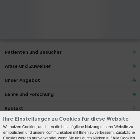
Patienten und Besucher
Ärzte und Zuweiser
Unser Angebot
Lehre und Forschung
Kontakt
Ihre Einstellungen zu Cookies für diese Website
Anreise
Wir nutzen Cookies, um Ihnen die bestmögliche Nutzung unserer Website zu
ermöglichen und unsere Kommunikation mit Ihnen zu verbessern. Zusätzliche
Besuchszeiten
Cookies werden nur verwendet, wenn Sie uns durch Klicken auf
Alle Cookies