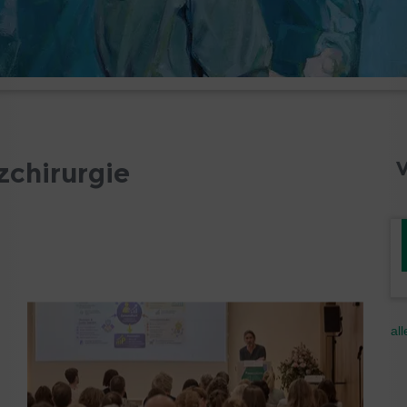
rzchirurgie
al