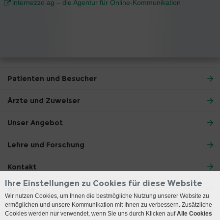
internezzo ag – die Agentur für Online-Kommunikation
Patienten und Besucher
Ärzte und Zuweiser
Unser Angebot
Lehre und Forschung
Kontakt
Ihre Einstellungen zu Cookies für diese Website
Anreise
Wir nutzen Cookies, um Ihnen die bestmögliche Nutzung unserer Website zu
ermöglichen und unsere Kommunikation mit Ihnen zu verbessern. Zusätzliche
Besuchszeiten
Cookies werden nur verwendet, wenn Sie uns durch Klicken auf
Alle Cookies