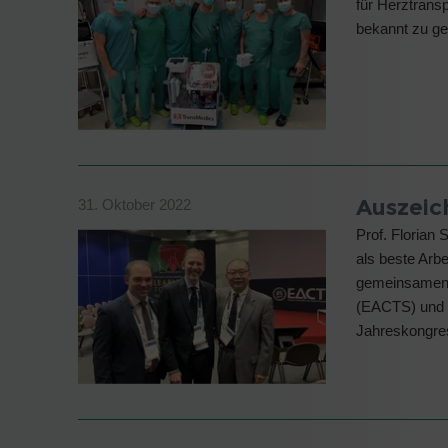
für Herztrans
bekannt zu g
Auszeic
31. Oktober 2022
Prof. Florian 
als beste Arb
gemeinsamen P
(EACTS) und 
Jahreskongr