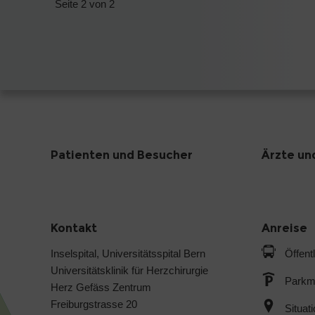
Seite 2 von 2
Patienten und Besucher
Ärzte un
Kontakt
Anreise
Inselspital, Universitätsspital Bern
Öffent
Universitätsklinik für Herzchirurgie
Parkmö
Herz Gefäss Zentrum
Freiburgstrasse 20
Situat