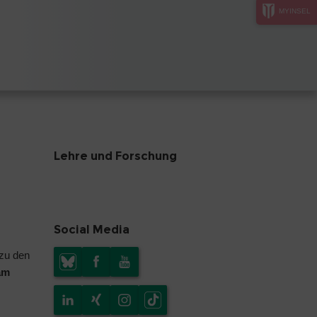
MYINSEL
Lehre und Forschung
Social Media
 zu den
am