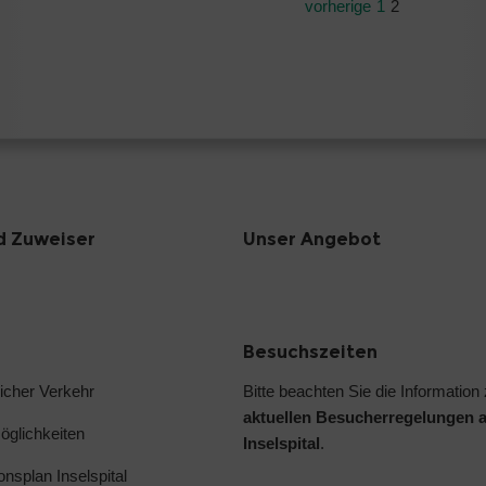
vorherige
1
2
d Zuweiser
Unser Angebot
Besuchszeiten
licher Verkehr
Bitte beachten Sie die Information
aktuellen Besucherregelungen 
glichkeiten
Inselspital
.
ionsplan Inselspital