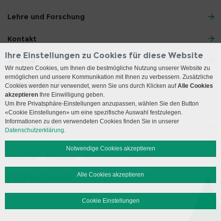
Lehre und Forschung
Kontakt
Ihre Einstellungen zu Cookies für diese Website
Anreise
Wir nutzen Cookies, um Ihnen die bestmögliche Nutzung unserer Website zu
ermöglichen und unsere Kommunikation mit Ihnen zu verbessern. Zusätzliche
Besuchszeiten
Cookies werden nur verwendet, wenn Sie uns durch Klicken auf
Alle Cookies
akzeptieren
Ihre Einwilligung geben.
Um Ihre Privatsphäre-Einstellungen anzupassen, wählen Sie den Button
Neues Hauptgebäude
«Cookie Einstellungen» um eine spezifische Auswahl festzulegen.
Informationen zu den verwendeten Cookies finden Sie in unserer
Social Media
Datenschutzerklärung.
Notwendige Cookies akzeptieren
Impressum
Disclaimer
Datenschutz
Sitemap
Alle Cookies akzeptieren
© 2026 Insel Gruppe AG
Cookie Einstellungen