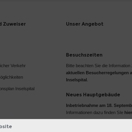
d Zuweiser
Unser Angebot
Besuchszeiten
licher Verkehr
Bitte beachten Sie die Information
aktuellen Besucherregelungen 
glichkeiten
Inselspital
.
ionsplan Inselspital
Neues Hauptgebäude
Inbetriebnahme am 18. Septemb
Informationen dazu finden SIe
hie
bsite