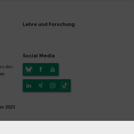
Lehre und Forschung
Social Media
 zu den
am
er 2023
r