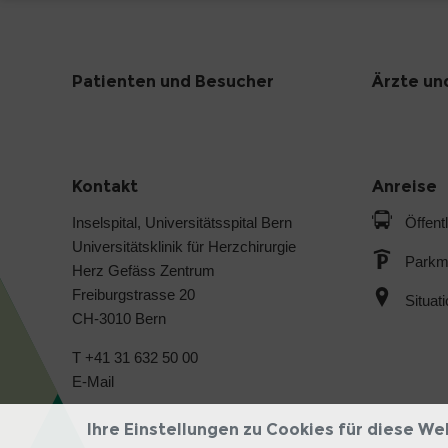
Patienten und Besucher
Ärzte un
Kontakt
Anreise
Inselspital, Universitätsspital Bern
Öffent
Universitätsklinik für Herzchirurgie
Parkmö
Herz Gefäss Zentrum
Freiburgstrasse 20
Situat
CH-3010 Bern
T +41 31 632 50 00
E-Mail
Ihre Einstellungen zu Cookies für diese We